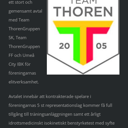
ett stort och
gemensamt avtal
med Team
ThorenGruppen
SK, Team
ThorenGruppen
FF och Umeå
City IBK för
föreningarnas
elitverksamhet.
Avtalet innebär att kontrakterade spelare i
föreningarnas 5 st representationslag kommer få full
tillgång till träningsanläggningen samt ett årligt
idrottsmedicinskt isokinetiskt benstyrketest med syfte