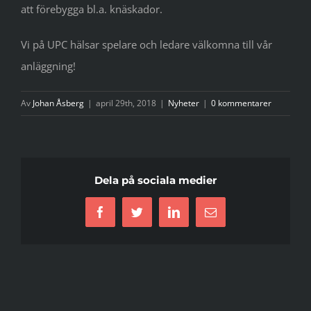
att förebygga bl.a. knäskador.
Vi på UPC hälsar spelare och ledare välkomna till vår
anläggning!
Av
Johan Åsberg
|
april 29th, 2018
|
Nyheter
|
0 kommentarer
Dela på sociala medier
Facebook
Twitter
LinkedIn
E-
post